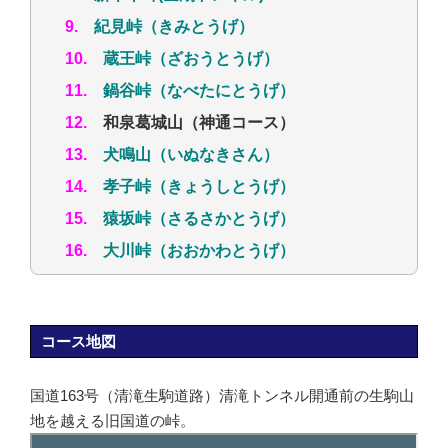
9.
紀見峠（きみとうげ）
10.
蔵王峠（ざおうとうげ）
11.
鍋谷峠（なべたにとうげ）
12.
和泉葛城山（神通コース）
13.
犬鳴山（いぬなきさん）
14.
孝子峠（きょうしとうげ）
15.
猿坂峠（さるさかとうげ）
16.
大川峠（おおかわとうげ）
コース地図
国道163号（清滝生駒道路）清滝トンネル開通前の生駒山
地を越える旧国道の峠。