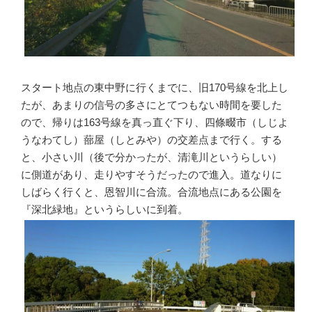
スタート地点の東中野に行くまでに、旧170号線を北上し
たが、あまりの信号の多さにとてつもない時間を要した
ので、帰りは163号線を真っ直ぐ下り、四條畷市（しじよ
うなわてし）蔀屋（しとみや）の交差点まで行く。する
と、小さい川（後で分かったが、清滝川というらしい）
に側道があり、走りやすそうだったので進入。道なりに
しばらく行くと、恩智川に合流。合流地点にある公園を
『深北緑地』というらしいに到着。