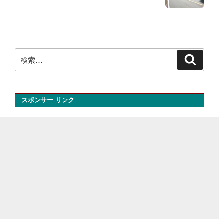
ー
稿
シ
ョ
ン
検
検
索
索:
スポンサー リンク