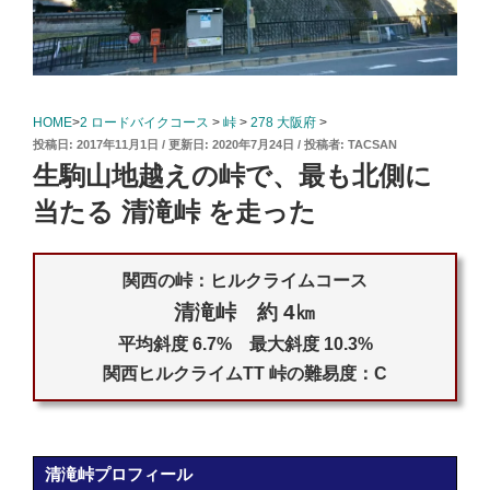
HOME
>
2 ロードバイクコース
>
峠
>
278 大阪府
>
投
2017年11月1日
2020年7月24日
投稿者:
TACSAN
稿
生駒山地越えの峠で、最も北側に
日:
当たる 清滝峠 を走った
関西の峠：ヒルクライムコース
清滝峠 約 4㎞
平均斜度 6.7% 最大斜度 10.3%
関西ヒルクライムTT 峠の難易度：C
清滝峠プロフィール