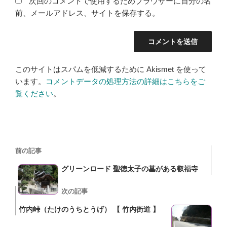
次回のコメントで使用するためブラウザーに自分の名
前、メールアドレス、サイトを保存する。
このサイトはスパムを低減するために Akismet を使って
います。
コメントデータの処理方法の詳細はこちらをご
覧ください
。
投
過
前の記事
稿
去
グリーンロード 聖徳太子の墓がある叡福寺
の
ナ
投
次
次の記事
ビ
稿
の
竹内峠（たけのうちとうげ） 【 竹内街道 】
ゲ
投