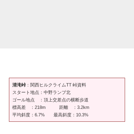
清滝峠
：関西ヒルクライムTT 峠資料
スタート地点：中野ランプ北
ゴール地点 ：頂上交差点の横断歩道
標高差 ：218m 距離 ：3.2km
平均斜度：6.7% 最高斜度：10.3%