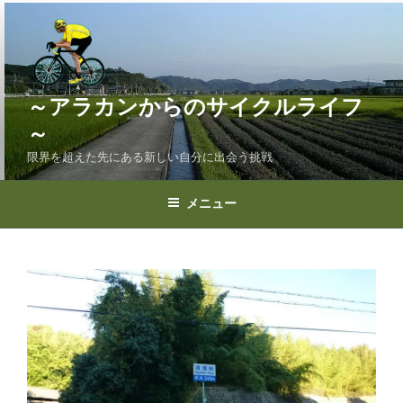
コ
ン
テ
ン
ツ
～アラカンからのサイクルライフ
へ
～
ス
限界を超えた先にある新しい自分に出会う挑戦
キ
ッ
プ
メニュー