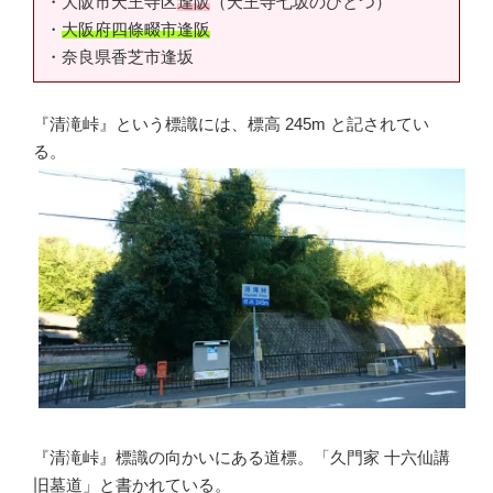
・大阪市天王寺区
逢阪
（天王寺七坂のひとつ）
・
大阪府四條畷市逢阪
・奈良県香芝市逢坂
『清滝峠』という標識には、標高 245m と記されてい
る。
『清滝峠』標識の向かいにある道標。「久門家 十六仙講
旧墓道」と書かれている。