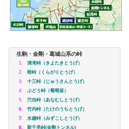
生駒・金剛・葛城山系の峠
1.
清滝峠（きよたきとうげ）
2.
暗峠（くらがりとうげ）
3.
十三峠（じゅうさんとうげ）
4.
ぶどう峠（葡萄坂）
5.
穴虫峠（あなむしとうげ）
6.
竹内峠（たけのうちとうげ）
7.
水越峠（みずこしとうげ）
8.
新千早峠(金剛トンネル)