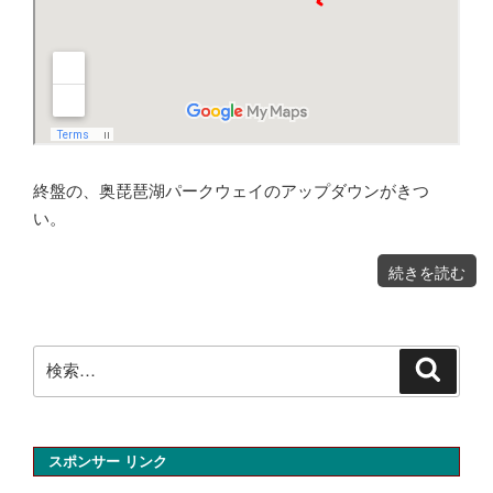
終盤の、奥琵琶湖パークウェイのアップダウンがきつ
い。
"彦
続きを読む
根
か
ら
マ
キ
ノ
へ
奥
検
琵
検
琶
索
湖
索:
を
巡
る"
の
スポンサー リンク