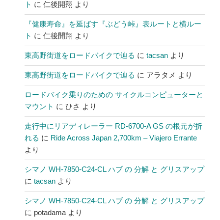
ト
に
仁後開翔
より
『健康寿命』を延ばす『ぶどう峠』表ルートと横ルー
ト
に
仁後開翔
より
東高野街道をロードバイクで辿る
に
tacsan
より
東高野街道をロードバイクで辿る
に
アラタメ
より
ロードバイク乗りのための サイクルコンピューターと
マウント
に
ひさ
より
走行中にリアディレーラー RD-6700-A GS の根元が折
れる
に
Ride Across Japan 2,700km – Viajero Errante
より
シマノ WH-7850-C24-CL ハブ の 分解 と グリスアップ
に
tacsan
より
シマノ WH-7850-C24-CL ハブ の 分解 と グリスアップ
に
potadama
より