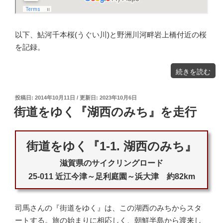
以下、鮎河千本桜(うぐい川)と野洲川河畔岩上橋付近の桜
を記録。
"滋
続きを読む
賀
県
の
桜
の
投
名
2014年10月11日
2023年10月6日
所
稿
鮎
街道をゆく『湖西のみち』を走行
河
日:
千
本
桜
を
見
に
行
街道をゆく『1-1. 湖西のみち』
く"
の
滋賀県のサイクリングロード
25-011 近江今津～足利庭園～浜大津 約82km
司馬さんの『街道をゆく』は、この湖西のみちからスタ
ートする。旅の始まりに相応しく、朝鮮半島から渡来し