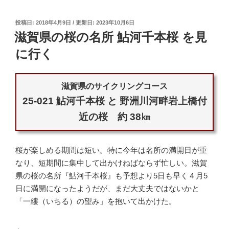
投
2018年4月9日
2023年10月6日
稿
滋賀県の桜の名所 鮎河千本桜 を見
日:
に行く
滋賀県のサイクリングコース
25-021 鮎河千本桜 と 野洲川河畔岩上橋付
近の桜 約 38㎞
桜が楽しめる期間は短い。特に今年は名所の満開日が重
なり、短期間に集中して出かけねばならず忙しい。滋賀
県の桜の名所『鮎河千本桜』も予想より5日も早く４月5
日に満開になったようだが、まだ大丈夫ではないかと
「一縷（いちる）の望み」を抱いて出かけた。