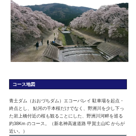
コース地図
青土ダム（おおづちダム）エコーバレイ 駐車場を起点・
終点とし、 鮎河の千本桜だけでなく、野洲川を少し下っ
た岩上橋付近の桜も観ることにした、野洲川河畔を巡る
約38Km のコース。（新名神高速道路 甲賀土山IC からが
近い。）