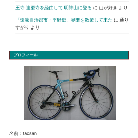
王寺 達磨寺を経由して 明神山に登る
に
山が好き
より
「環濠自治都市・平野郷」界隈を散策して来た
に
通り
すがり
より
プロフィール
名前：tacsan