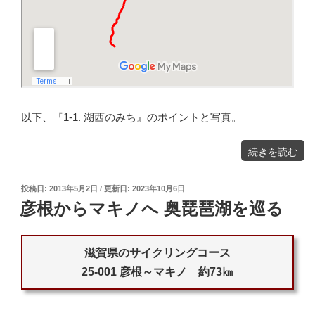
以下、『1-1. 湖西のみち』のポイントと写真。
"街
続きを読む
道
を
ゆ
く
『湖
投
西
2013年5月2日
2023年10月6日
の
稿
み
彦根からマキノへ 奥琵琶湖を巡る
ち』
日:
を
走
行"
の
滋賀県のサイクリングコース
25-001 彦根～マキノ 約73㎞