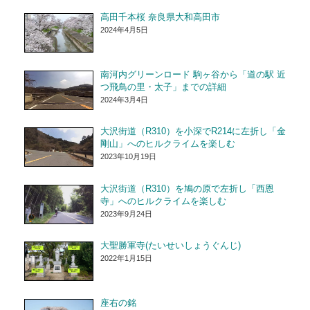
高田千本桜 奈良県大和高田市
2024年4月5日
南河内グリーンロード 駒ヶ谷から「道の駅 近
つ飛鳥の里・太子」までの詳細
2024年3月4日
大沢街道（R310）を小深でR214に左折し「金
剛山」へのヒルクライムを楽しむ
2023年10月19日
大沢街道（R310）を鳩の原で左折し「西恩
寺」へのヒルクライムを楽しむ
2023年9月24日
大聖勝軍寺(たいせいしょうぐんじ)
2022年1月15日
座右の銘