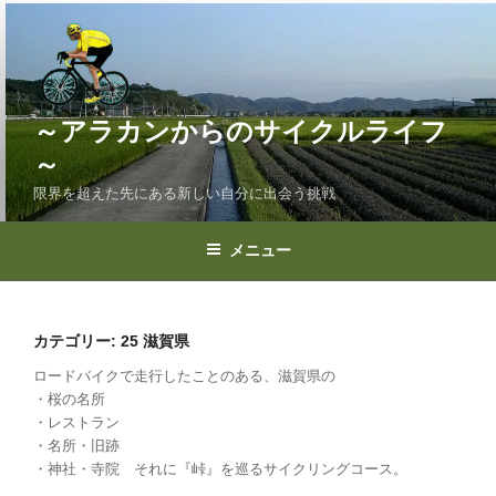
コ
ン
テ
ン
ツ
～アラカンからのサイクルライフ
へ
～
ス
限界を超えた先にある新しい自分に出会う挑戦
キ
ッ
プ
メニュー
カテゴリー:
25 滋賀県
ロードバイクで走行したことのある、滋賀県の
・桜の名所
・レストラン
・名所・旧跡
・神社・寺院 それに『峠』を巡るサイクリングコース。