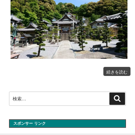
"美
続きを読む
濃
國
分
寺
岐
阜
県
大
検
垣
検
市
索
青
索:
野
町"
の
スポンサー リンク