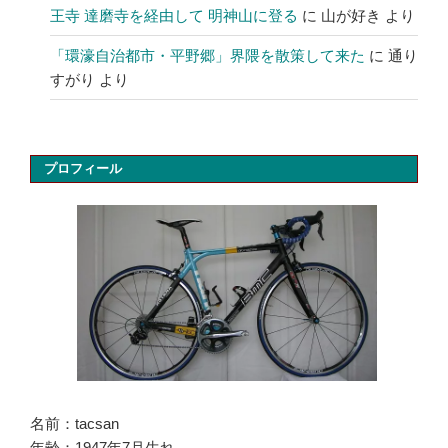
王寺 達磨寺を経由して 明神山に登る
に
山が好き
より
「環濠自治都市・平野郷」界隈を散策して来た
に
通り
すがり
より
プロフィール
名前：tacsan
年齢：1947年7月生れ