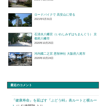
ロードバイクで 高安山に登る
2021年5月31日
石清水八幡宮（いわしみずはちまんぐう） 京
都府八幡市
2020年10月25日
河内國二之宮 恩智神社 大阪府八尾市
2020年10月24日
最近のコメント
『健康寿命』を延ばす『ぶどう峠』表ルートと横ルー
ト
に
仁後開翔
より