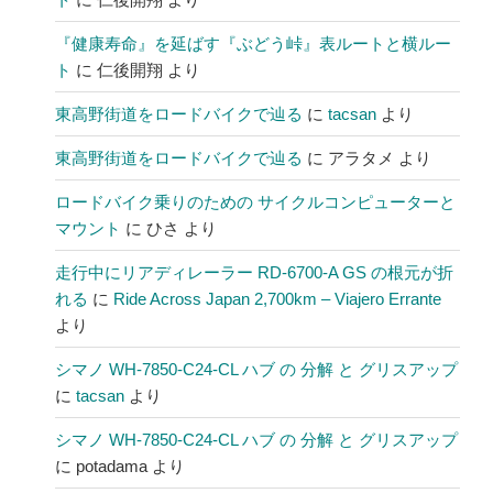
『健康寿命』を延ばす『ぶどう峠』表ルートと横ルー
ト
に
仁後開翔
より
東高野街道をロードバイクで辿る
に
tacsan
より
東高野街道をロードバイクで辿る
に
アラタメ
より
ロードバイク乗りのための サイクルコンピューターと
マウント
に
ひさ
より
走行中にリアディレーラー RD-6700-A GS の根元が折
れる
に
Ride Across Japan 2,700km – Viajero Errante
より
シマノ WH-7850-C24-CL ハブ の 分解 と グリスアップ
に
tacsan
より
シマノ WH-7850-C24-CL ハブ の 分解 と グリスアップ
に
potadama
より