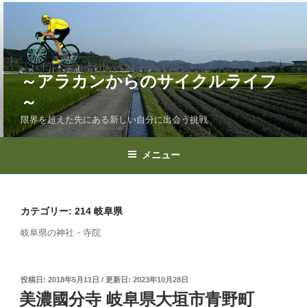
コ
ン
テ
ン
ツ
～アラカンからのサイクルライフ
へ
～
ス
限界を超えた先にある新しい自分に出会う挑戦
キ
ッ
プ
メニュー
カテゴリー:
214 岐阜県
岐阜県の神社・寺院
投
2018年5月11日
2023年10月28日
稿
美濃國分寺 岐阜県大垣市青野町
日: