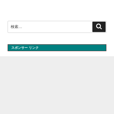
シ
ョ
ン
検
検
索
索:
スポンサー リンク