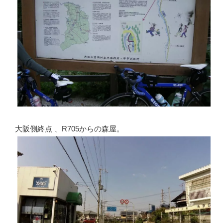
大阪側終点 、R705からの森屋。