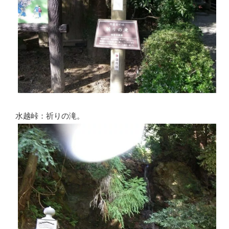
水越峠：祈りの滝。