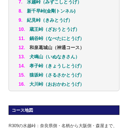
7.
水越峠（みずこしとうげ）
8.
新千早峠(金剛トンネル)
9.
紀見峠（きみとうげ）
10.
蔵王峠（ざおうとうげ）
11.
鍋谷峠（なべたにとうげ）
12.
和泉葛城山（神通コース）
13.
犬鳴山（いぬなきさん）
14.
孝子峠（きょうしとうげ）
15.
猿坂峠（さるさかとうげ）
16.
大川峠（おおかわとうげ）
コース地図
R309の水越峠：奈良県側・名柄から大阪側・森屋まで、