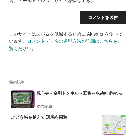
前、メールアドレス、サイトを保存する。
このサイトはスパムを低減するために Akismet を使って
います。
コメントデータの処理方法の詳細はこちらをご
覧ください
。
投
過
前の記事
稿
去
観心寺～金剛トンネル～五條～水越峠 約49㎞
の
ナ
投
次
次の記事
ビ
稿
の
ぶどう峠を越えて 斑鳩を周遊
ゲ
投
ー
稿