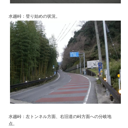
水越峠：登り始めの状況。
水越峠：左トンネル方面、右旧道の峠方面への分岐地
点。