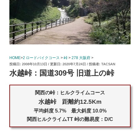
HOME
>
2 ロードバイクコース
>
峠
>
278 大阪府
>
投
2008年10月13日
2020年7月24日
投稿者:
TACSAN
稿
水越峠：国道309号 旧道上の峠
日:
関西の峠：ヒルクライムコース
水越峠 距離約12.5Km
平均斜度 5.7% 最大斜度 10.0%
関西ヒルクライムTT 峠の難易度：D/C