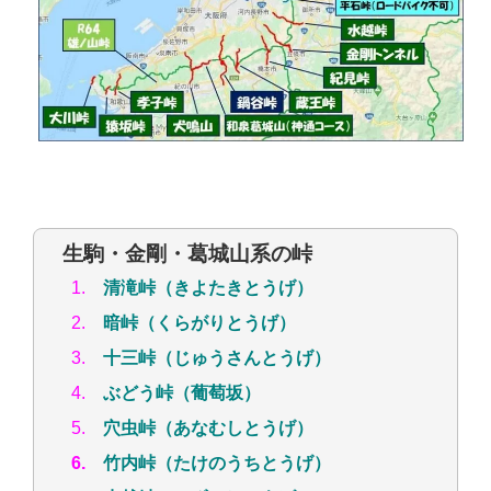
生駒・金剛・葛城山系の峠
1.
清滝峠（きよたきとうげ）
2.
暗峠（くらがりとうげ）
3.
十三峠（じゅうさんとうげ）
4.
ぶどう峠（葡萄坂）
5.
穴虫峠（あなむしとうげ）
6.
竹内峠（たけのうちとうげ）