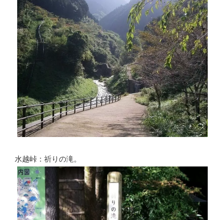
水越峠：祈りの滝。