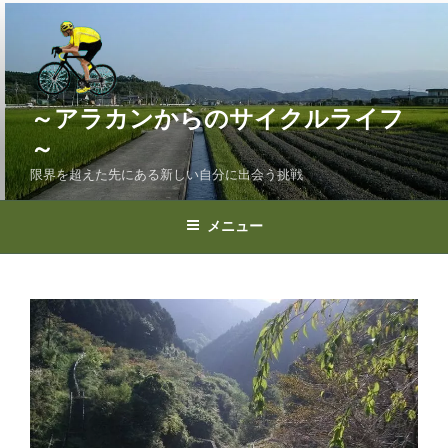
コ
ン
テ
ン
ツ
～アラカンからのサイクルライフ
へ
～
ス
限界を超えた先にある新しい自分に出会う挑戦
キ
ッ
プ
メニュー