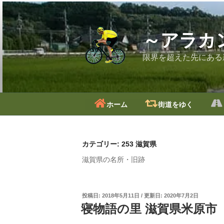
コ
ン
テ
～アラカ
ン
ツ
限界を超えた先にある
へ
ス
キ
ッ
ホーム
街道をゆく
プ
カテゴリー:
253 滋賀県
滋賀県の名所・旧跡
投
2018年5月11日
2020年7月2日
稿
寝物語の里 滋賀県米原市
日: