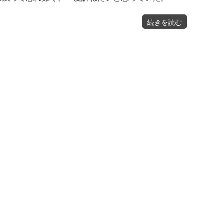
"寝
続きを読む
物
語
の
里
滋
賀
県
米
原
市"
の