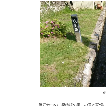
寝
近江散歩の「寝物語の里」の章が記憶