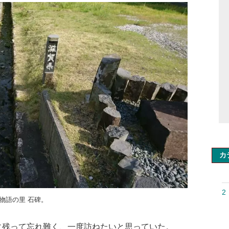
カ
2
物語の里 石碑。
に残って忘れ難く、一度訪ねたいと思っていた。