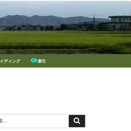
イディング
索引
検
索