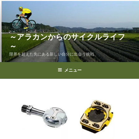
コ
ン
テ
ン
ツ
～アラカンからのサイクルライフ
へ
～
ス
限界を超えた先にある新しい自分に出会う挑戦
キ
ッ
プ
メニュー