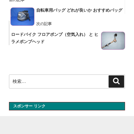
稿
去
自転車用バッグ どれが良いか おすすめバッグ
の
ナ
投
次
次の記事
ビ
稿
の
ロードバイク フロアポンプ（空気入れ） と ヒ
ゲ
投
ラメポンプヘッド
ー
稿
シ
ョ
ン
検
検
索
索:
スポンサー リンク