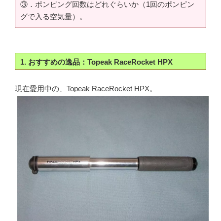
③．ポンピング回数はどれぐらいか（1回のポンピン
グで入る空気量）。
1. おすすめの逸品：Topeak RaceRocket HPX
現在愛用中の、Topeak RaceRocket HPX。