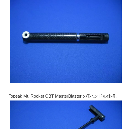
Topeak Mt. Rocket CBT MasterBlaster のTハンドル仕様。