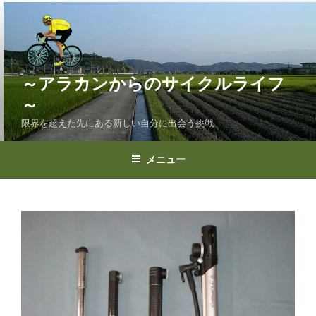
コ
ン
テ
ン
ツ
～アラカンからのサイクルライフ
へ
～
ス
限界を超えた先にある新しい自分に出会う挑戦
キ
ッ
プ
メニュー