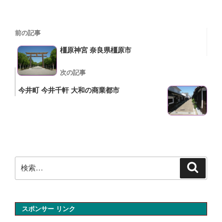
投
過
前の記事
稿
去
橿原神宮 奈良県橿原市
の
ナ
投
次
次の記事
ビ
稿
の
今井町 今井千軒 大和の商業都市
ゲ
投
ー
稿
シ
ョ
ン
検
検
索
索:
スポンサー リンク