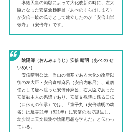
孝徳天皇の勅願によって大化改新の時に、左大
臣となった安倍倉梯麻呂（あべのくらはしまろ）
が安倍一族の氏寺として建立したのが「安倍山崇
敬寺」（安倍寺）です。
陰陽師（おんみょうじ）安倍 晴明（あべ の せ
いめい）
安倍晴明公は、当山の開基である大化の改新以
後の左大臣・安倍倉梯麻呂（安倍内麻呂）、遣唐
使として唐へ渡った安倍仲麻呂、右大臣であった
安倍御主人の系譜であり、安倍文殊院に残る口伝
（口伝えの伝承）では、『童子丸（安倍晴明の幼
名）は延喜21年（921年）に安倍の地で誕生し、
幼少期に天文観測や陰陽思想を学んだ』と伝わっ
ている。