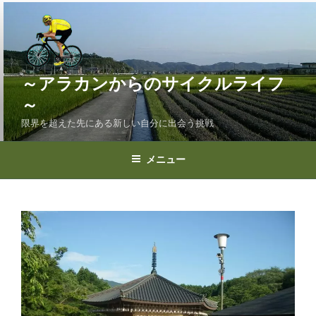
コ
ン
テ
ン
ツ
～アラカンからのサイクルライフ
へ
～
ス
限界を超えた先にある新しい自分に出会う挑戦
キ
ッ
プ
メニュー