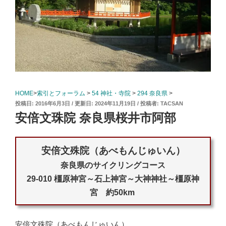
HOME
>
索引とフォーラム
>
54 神社・寺院
>
294 奈良県
>
投
2016年6月3日
2024年11月19日
投稿者:
TACSAN
稿
安倍文珠院 奈良県桜井市阿部
日:
安倍文殊院（あべもんじゅいん）
奈良県のサイクリングコース
29-010 橿原神宮～石上神宮～大神神社～橿原神
宮 約50km
安倍文殊院（あべもんじゅいん）。