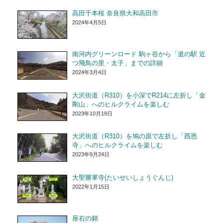
高田千本桜 奈良県大和高田市
2024年4月5日
南河内グリーンロード 駒ヶ谷から「道の駅 近
つ飛鳥の里・太子」までの詳細
2024年3月4日
大沢街道（R310）を小深でR214に左折し「金
剛山」へのヒルクライムを楽しむ
2023年10月19日
大沢街道（R310）を鳩の原で左折し「西恩
寺」へのヒルクライムを楽しむ
2023年9月24日
大聖勝軍寺(たいせいしょうぐんじ)
2022年1月15日
座右の銘