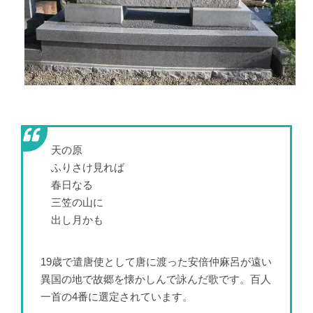
天の原
ふりさけ見れば
春日なる
三笠の山に
出し月かも
19歳で遣唐使として唐に渡った安倍仲麻呂が遠い
異国の地で故郷を懐かしんで詠んだ歌です。百人
一首の4番に選定されています。