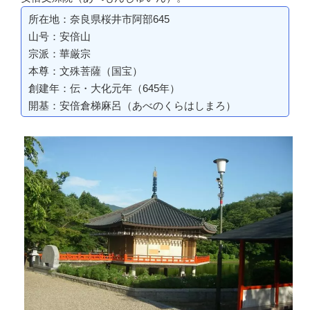
所在地：奈良県桜井市阿部645
山号：安倍山
宗派：華厳宗
本尊：文殊菩薩（国宝）
創建年：伝・大化元年（645年）
開基：安倍倉梯麻呂（あべのくらはしまろ）