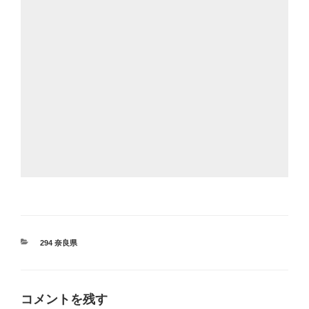
カ
294 奈良県
テ
ゴ
リ
ー
コメントを残す