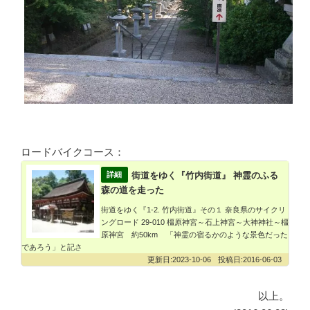
ロードバイクコース：
街道をゆく『竹内街道』 神霊のふる
森の道を走った
街道をゆく『1-2. 竹内街道』その１ 奈良県のサイクリ
ングロード 29-010 橿原神宮～石上神宮～大神神社～橿
原神宮 約50km 「神霊の宿るかのような景色だった
であろう」と記さ
2023-10-06
2016-06-03
以上。