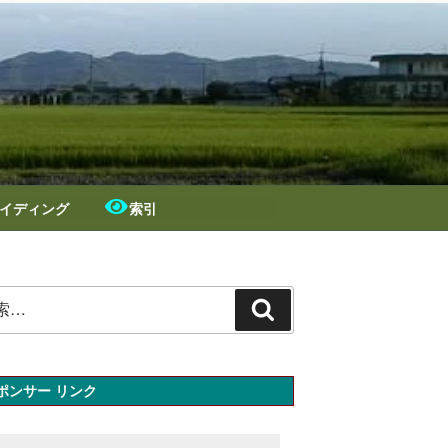
イディング
索引
検
索
ポンサー リンク