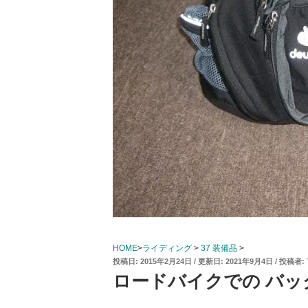
HOME
>
ライディング
>
37 装備品
>
投
2015年2月24日
2021年9月4日
投稿者:
稿
ロードバイクでの バッ
日: