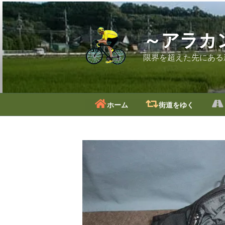
コ
ン
テ
～アラカ
ン
ツ
限界を超えた先にある
へ
ス
キ
ッ
ホーム
街道をゆく
プ