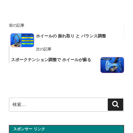
投
過
前の記事
稿
去
ホイールの 振れ取り と バランス調整
の
ナ
投
次
次の記事
ビ
稿
の
スポークテンション調整で ホイールが蘇る
ゲ
投
ー
稿
シ
ョ
ン
検
検
索
索:
スポンサー リンク