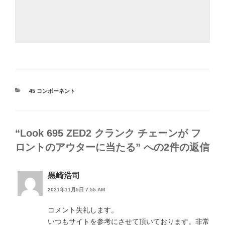
カ
45 コンポーネント
テ
ゴ
リ
ー
“Look 695 ZED2 クランク チェーンが フ
ロントのアウターに当たる” への2件の返信
黒崎浩司
2021年11月5日 7:55 AM
コメント失礼します。
いつもサイトを参考にさせて頂いております。非常