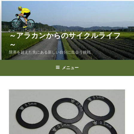
コ
ン
テ
ン
ツ
～アラカンからのサイクルライフ
へ
～
ス
限界を超えた先にある新しい自分に出会う挑戦
キ
ッ
プ
メニュー