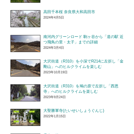
高田千本桜 奈良県大和高田市
2024年4月5日
南河内グリーンロード 駒ヶ谷から「道の駅 近
つ飛鳥の里・太子」までの詳細
2024年3月4日
大沢街道（R310）を小深でR214に左折し「金
剛山」へのヒルクライムを楽しむ
2023年10月19日
大沢街道（R310）を鳩の原で左折し「西恩
寺」へのヒルクライムを楽しむ
2023年9月24日
大聖勝軍寺(たいせいしょうぐんじ)
2022年1月15日