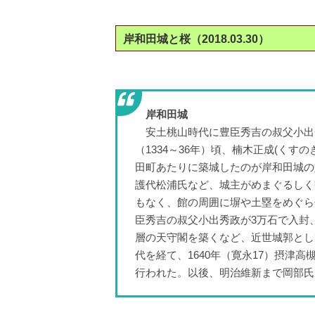
岸和田城と桜（2018.03.30）
岸和田城
安土桃山時代に豊臣秀吉の叔父小出秀
（1334～36年）頃、楠木正成(くす
田町あたりに築城したのが岸和田城の
護代松浦氏など、城主がめまぐるしく
もなく、館の周囲に塀や土塁をめぐらせ
臣秀吉の叔父小出秀政が3万石で入封
層の天守閣を築くなど、近世城郭とし
代を経て、1640年（寛永17）摂津
行われた。以後、明治維新まで岡部氏