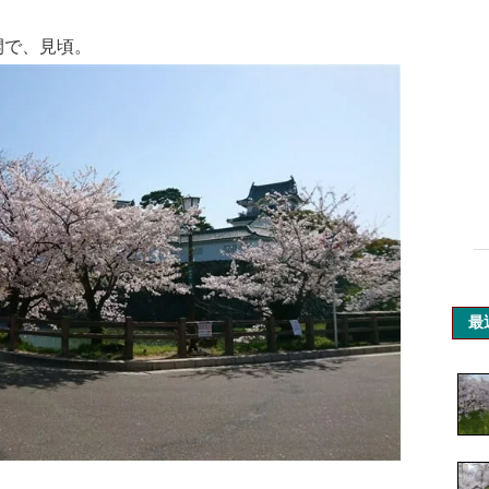
開で、見頃。
最