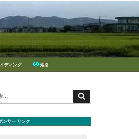
イディング
索引
検
索
ポンサー リンク