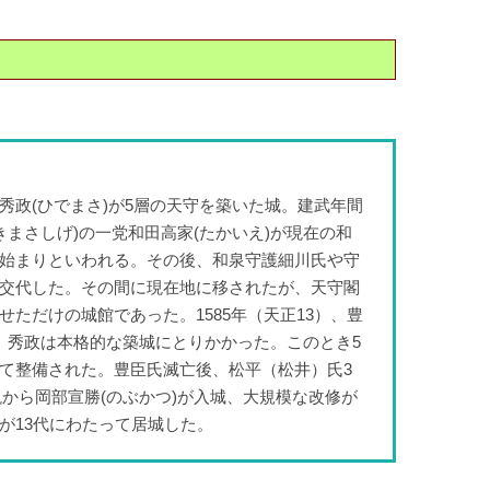
政(ひでまさ)が5層の天守を築いた城。建武年間
のきまさしげ)の一党和田高家(たかいえ)が現在の和
始まりといわれる。その後、和泉守護細川氏や守
交代した。その間に現在地に移されたが、天守閣
ただけの城館であった。1585年（天正13）、豊
、秀政は本格的な築城にとりかかった。このとき5
て整備された。豊臣氏滅亡後、松平（松井）氏3
高槻から岡部宣勝(のぶかつ)が入城、大規模な改修が
が13代にわたって居城した。