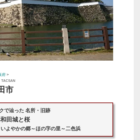
大阪府
>
:
TACSAN
田市
クで辿った 名所・旧跡
岸和田城と桜
牛滝・いよやかの郷～ほの字の里～二色浜