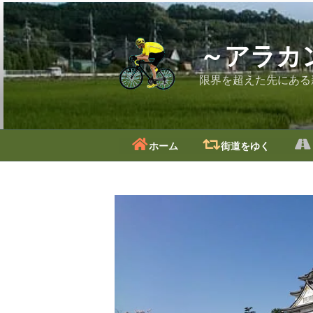
コ
ン
テ
～アラカ
ン
ツ
限界を超えた先にある
へ
ス
キ
ッ
ホーム
街道をゆく
プ