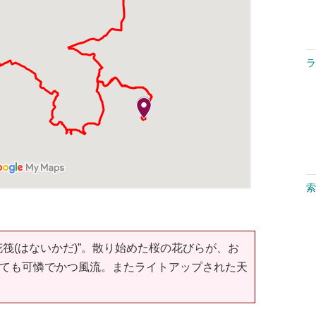
ラ
索
筏(はないかだ)”。散り始めた桜の花びらが、お
ても可憐でかつ風流。またライトアップされた天