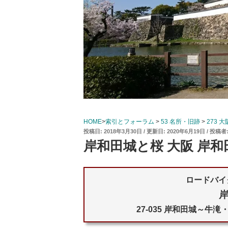
HOME
>
索引とフォーラム
>
53 名所・旧跡
>
273 
投
2018年3月30日
2020年6月19日
投稿者
稿
岸和田城と桜 大阪 岸和
日:
ロードバイ
27-035 岸和田城～