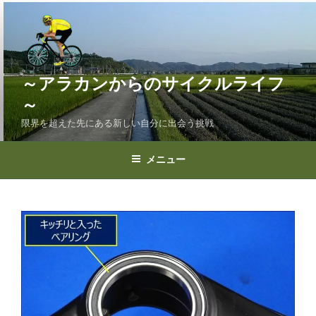
コ
ン
テ
ン
ツ
～アラカンからのサイクルライフ
へ
～
ス
限界を超えた先にある新しい自分に出会う挑戦
キ
ッ
プ
メニュー