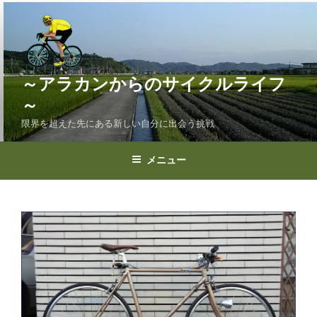
コ
ン
テ
ン
ツ
～アラカンからのサイクルライフ
へ
～
ス
限界を超えた先にある新しい自分に出会う挑戦
キ
ッ
プ
メニュー