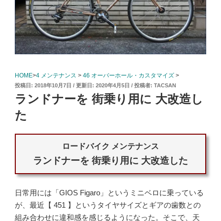
HOME
>
4 メンテナンス
>
46 オーバーホール・カスタマイズ
>
投
2018年10月7日
2020年4月5日
投稿者:
TACSAN
稿
ランドナーを 街乗り用に 大改造し
日:
た
ロードバイク メンテナンス
ランドナーを 街乗り用に 大改造した
日常用には「GIOS Figaro」というミニベロに乗っている
が、最近【 451 】というタイヤサイズとギアの歯数との
組み合わせに違和感を感じるようになった。そこで、天