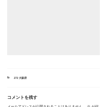
カ
272 大阪府
テ
ゴ
リ
ー
コメントを残す
メールアドレスが公開されることはありません。
※
が付