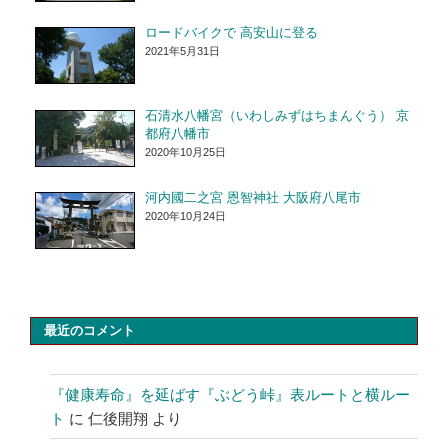
ロードバイクで 高安山に登る
2021年5月31日
石清水八幡宮（いわしみずはちまんぐう） 京
都府八幡市
2020年10月25日
河内國二之宮 恩智神社 大阪府八尾市
2020年10月24日
最近のコメント
『健康寿命』を延ばす『ぶどう峠』表ルートと横ルー
ト
に
仁後開翔
より