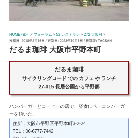
HOME
>
索引とフォーラム
>
52 レストラン
>
272 大阪府
>
投
2018年2月16日
2023年10月6日
投稿者:
TACSAN
稿
だるま珈琲 大阪市平野本町
日:
だるま珈琲
サイクリングロード での カフェ や ランチ
27-015 長居公園から平野郷
ハンバーガーとコーヒーの店で、昼食にベーコンバーガ
ーを頂いた。
住所：大阪市平野区平野本町3-2-24
TEL：06-6777-7442