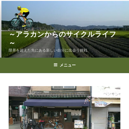
コ
ン
テ
ン
ツ
～アラカンからのサイクルライフ
へ
～
ス
限界を超えた先にある新しい自分に出会う挑戦
キ
ッ
プ
メニュー