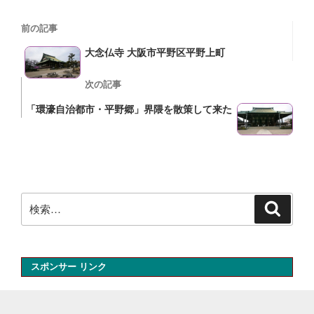
投
過
前の記事
稿
去
大念仏寺 大阪市平野区平野上町
の
ナ
投
次
次の記事
ビ
稿
の
「環濠自治都市・平野郷」界隈を散策して来た
ゲ
投
ー
稿
シ
ョ
検
ン
検
索
索:
スポンサー リンク