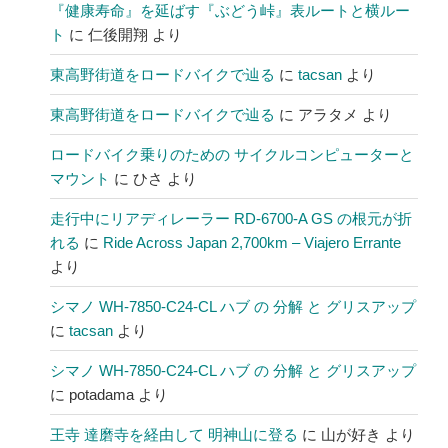
『健康寿命』を延ばす『ぶどう峠』表ルートと横ルー
ト
に
仁後開翔
より
東高野街道をロードバイクで辿る
に
tacsan
より
東高野街道をロードバイクで辿る
に
アラタメ
より
ロードバイク乗りのための サイクルコンピューターと
マウント
に
ひさ
より
走行中にリアディレーラー RD-6700-A GS の根元が折
れる
に
Ride Across Japan 2,700km – Viajero Errante
より
シマノ WH-7850-C24-CL ハブ の 分解 と グリスアップ
に
tacsan
より
シマノ WH-7850-C24-CL ハブ の 分解 と グリスアップ
に
potadama
より
王寺 達磨寺を経由して 明神山に登る
に
山が好き
より