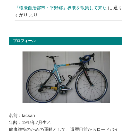
「環濠自治都市・平野郷」界隈を散策して来た
に
通り
すがり
より
プロフィール
名前：tacsan
年齢：1947年7月生れ
健康維持のための運動として、還暦目前からロードバイ