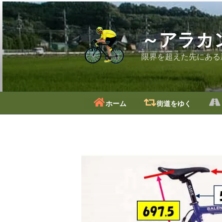
コ
ン
テ
～アラカ
ン
ツ
限界を超えた先にある
へ
ス
キ
ッ
ホーム
街道をゆく
プ