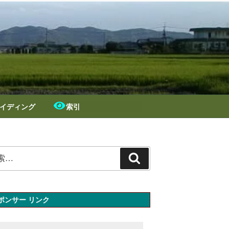
イディング
索引
検
索
ポンサー リンク