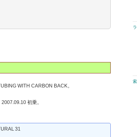
ラ
索
 TUBING WITH CARBON BACK。
車 2007.09.10 初乗。
RAL 31