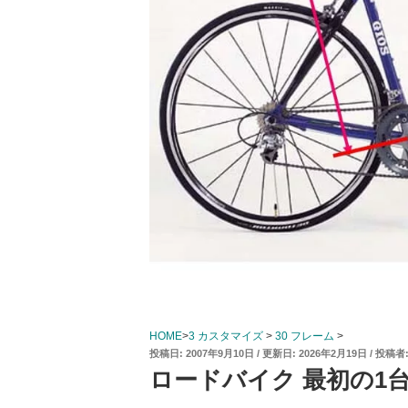
HOME
>
3 カスタマイズ
>
30 フレーム
>
投
2007年9月10日
2026年2月19日
投稿者
稿
ロードバイク 最初の1台 GI
日: