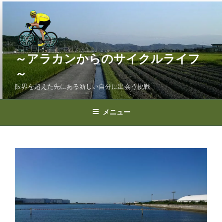
コ
ン
テ
ン
ツ
～アラカンからのサイクルライフ
へ
～
ス
限界を超えた先にある新しい自分に出会う挑戦
キ
ッ
プ
メニュー