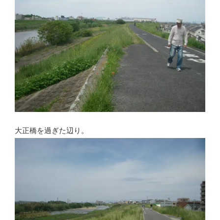
大正橋を過ぎた辺り。