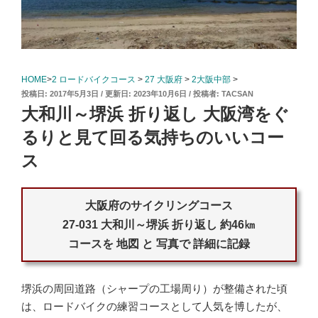
HOME
>
2 ロードバイクコース
>
27 大阪府
>
2大阪中部
>
投
2017年5月3日
2023年10月6日
投稿者:
TACSAN
稿
大和川～堺浜 折り返し 大阪湾をぐ
日:
るりと見て回る気持ちのいいコー
ス
大阪府のサイクリングコース
27-031 大和川～堺浜 折り返し 約46㎞
コースを 地図 と 写真で 詳細に記録
堺浜の周回道路（シャープの工場周り）が整備された頃
は、ロードバイクの練習コースとして人気を博したが、