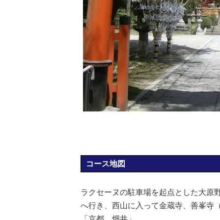
コース地図
ラクセーヌの駐車場を起点とした大原野
へ行き、西山に入って金蔵寺、善峯寺
「京都 畑井」。