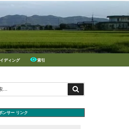
イディング
索引
検
索
ポンサー リンク