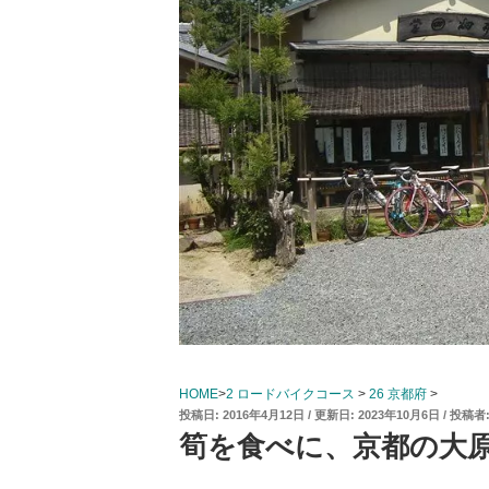
HOME
>
2 ロードバイクコース
>
26 京都府
>
投
2016年4月12日
2023年10月6日
投稿者
稿
筍を食べに、京都の大
日: