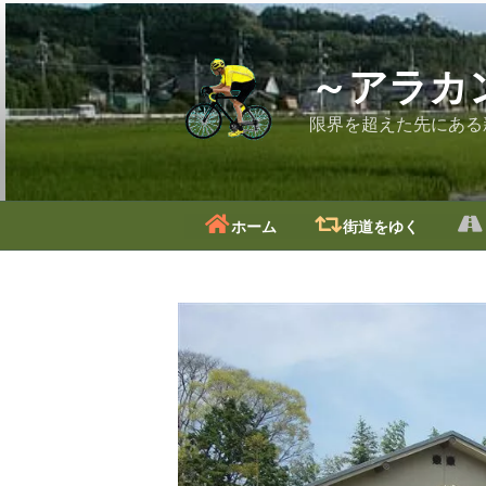
コ
ン
テ
～アラカ
ン
ツ
限界を超えた先にある
へ
ス
キ
ッ
ホーム
街道をゆく
プ