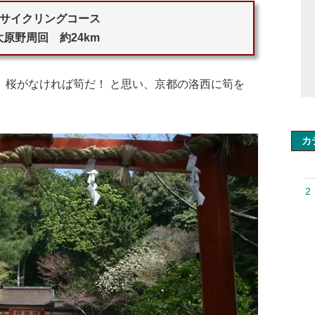
サイクリングコース
8 大原野周回 約24km
 桜がなければ筍だ！ と思い、京都の洛西に筍を
カ
2