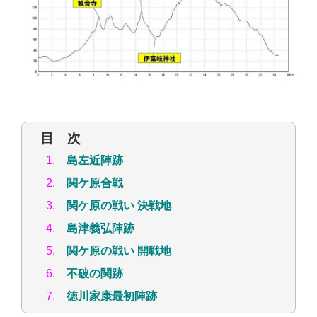
目 次
1.
島左近陣跡
2.
関ケ原合戦
3.
関ケ原の戦い 決戦地
4.
島津義弘陣跡
5.
関ケ原の戦い 開戦地
6.
不破の関跡
7.
徳川家康最初陣跡