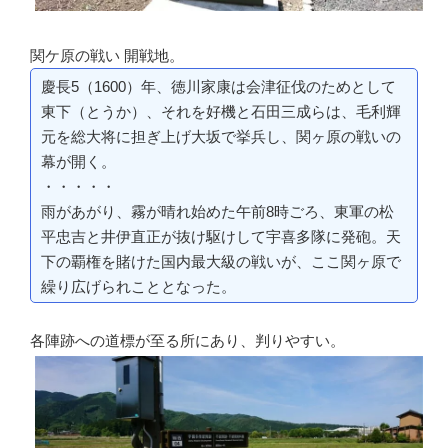
関ケ原の戦い 開戦地。
慶長5（1600）年、徳川家康は会津征伐のためとして
東下（とうか）、それを好機と石田三成らは、毛利輝
元を総大将に担ぎ上げ大坂で挙兵し、関ヶ原の戦いの
幕が開く。
・・・・・
雨があがり、霧が晴れ始めた午前8時ごろ、東軍の松
平忠吉と井伊直正が抜け駆けして宇喜多隊に発砲。天
下の覇権を賭けた国内最大級の戦いが、ここ関ヶ原で
繰り広げられこととなった。
各陣跡への道標が至る所にあり、判りやすい。