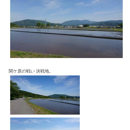
関ケ原の戦い 決戦地。