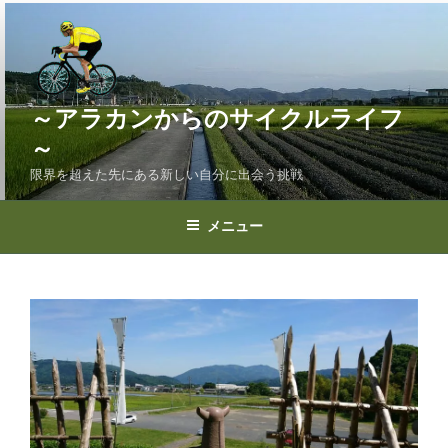
コ
ン
テ
ン
ツ
～アラカンからのサイクルライフ
へ
～
ス
限界を超えた先にある新しい自分に出会う挑戦
キ
ッ
プ
メニュー