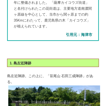
年に整備されました。 「薩摩カイコウズ街道」
と名付けられたこの花街道は、主要地方道南濃関
ヶ原線を中心として、当市から関ヶ原までの約
35Kmにわたって、鹿児島県の木「カイコウズ」
が植えられています。
引用元：海津市
1. 島左近陣跡
島左近陣跡。この上に、「笹尾山 石田三成陣跡」があ
る。