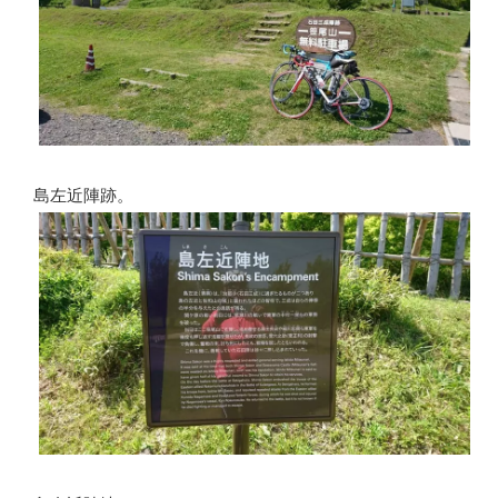
島左近陣跡。