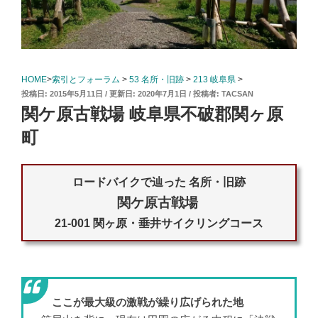
HOME
>
索引とフォーラム
>
53 名所・旧跡
>
213 岐阜県
>
投
2015年5月11日
2020年7月1日
投稿者:
TACSAN
稿
関ケ原古戦場 岐阜県不破郡関ヶ原
日:
町
ロードバイクで辿った 名所・旧跡
関ケ原古戦場
21-001 関ヶ原・垂井サイクリングコース
ここが最大級の激戦が繰り広げられた地