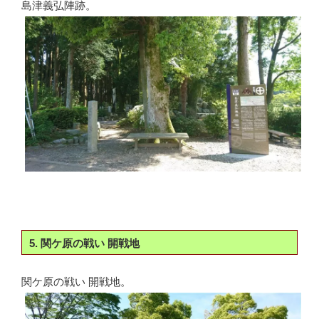
島津義弘陣跡。
5. 関ケ原の戦い 開戦地
関ケ原の戦い 開戦地。