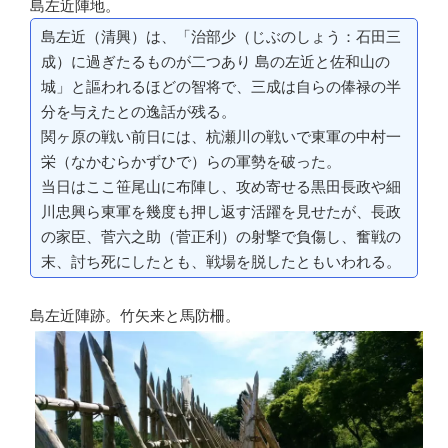
島左近陣地。
島左近（清興）は、「治部少（じぶのしょう：石田三
成）に過ぎたるものが二つあり 島の左近と佐和山の
城」と謳われるほどの智将で、三成は自らの俸禄の半
分を与えたとの逸話が残る。
関ヶ原の戦い前日には、杭瀬川の戦いで東軍の中村一
栄（なかむらかずひで）らの軍勢を破った。
当日はここ笹尾山に布陣し、攻め寄せる黒田長政や細
川忠興ら東軍を幾度も押し返す活躍を見せたが、長政
の家臣、菅六之助（菅正利）の射撃で負傷し、奮戦の
末、討ち死にしたとも、戦場を脱したともいわれる。
島左近陣跡。竹矢来と馬防柵。