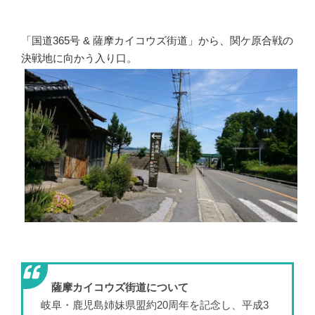
「国道365号 & 薩摩カイコウズ街道」から、関ケ原合戦の
決戦地に向かう入り口。
薩摩カイコウズ街道について
岐阜・鹿児島姉妹県盟約20周年を記念し、平成3