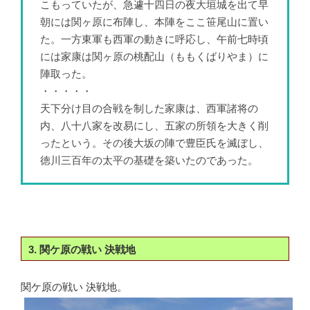
こもっていたが、急遽十四日の夜大垣城を出て早
朝には関ヶ原に布陣し、本陣をここ笹尾山に置い
た。一方東軍も西軍の動きに呼応し、午前七時頃
には家康は関ヶ原の桃配山（ももくばりやま）に
陣取った。
・・・・・
天下分け目の合戦を制した家康は、西軍諸将の
内、八十八家を改易にし、五家の所領を大きく削
ったという。その後大坂の陣で豊臣氏を滅ぼし、
徳川三百年の太平の基礎を築いたのであった。
3. 関ケ原の戦い 決戦地
関ケ原の戦い 決戦地。