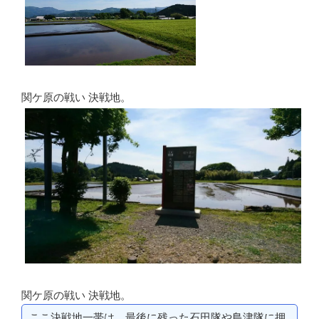
関ケ原の戦い 決戦地。
関ケ原の戦い 決戦地。
ここ決戦地一帯は、最後に残った石田隊や島津隊に押