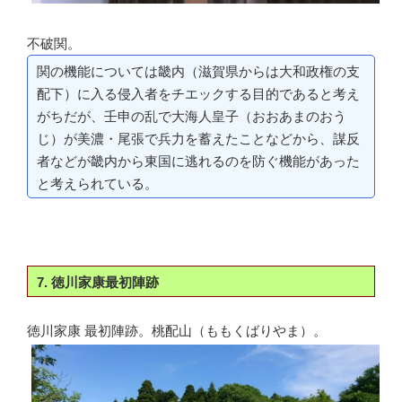
不破関。
関の機能については畿内（滋賀県からは大和政権の支
配下）に入る侵入者をチエックする目的であると考え
がちだが、壬申の乱で大海人皇子（おおあまのおう
じ）が美濃・尾張で兵力を蓄えたことなどから、謀反
者などが畿内から東国に逃れるのを防ぐ機能があった
と考えられている。
7. 徳川家康最初陣跡
徳川家康 最初陣跡。桃配山（ももくばりやま）。