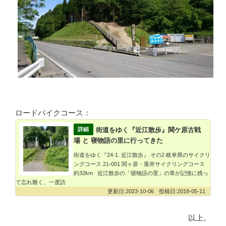
ロードバイクコース：
街道をゆく『近江散歩』関ケ原古戦
場 と 寝物語の里に行ってきた
街道をゆく『24-1. 近江散歩』 その2 岐阜県のサイクリ
ングコース 21-001 関ヶ原・垂井サイクリングコース
約32km 近江散歩の「寝物語の里」の章が記憶に残っ
て忘れ難く、一度訪
2023-10-06
2018-05-11
以上。