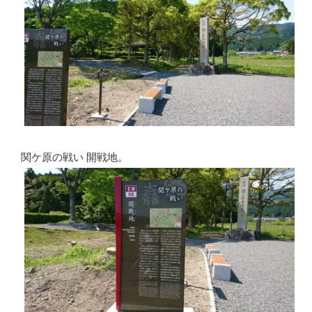
関ケ原の戦い 開戦地。