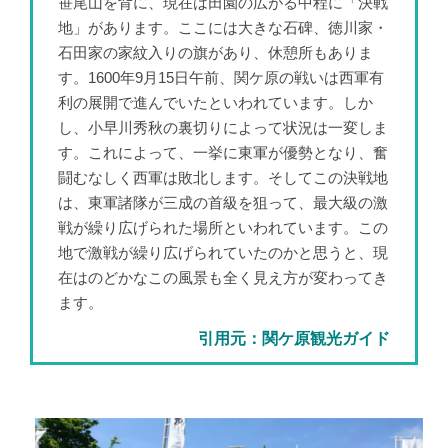
笹尾山を背に、現在は田園の広がる中程に「決戦
地」があります。ここには大きな石碑、徳川家・
石田家の家紋入りの旗があり、休憩所もありま
す。1600年9月15日午前、関ケ原の戦いは西軍有
利の展開で進んでいたといわれています。しか
し、小早川秀秋の裏切りによって状況は一変しま
す。これによって、一挙に東軍が優勢となり、奮
闘むなしく西軍は敗北します。そしてこの決戦地
は、東軍諸隊が三成の首級を狙って、最大級の激
戦が繰り広げられた場所といわれています。この
地で激戦が繰り広げられていたのかと思うと、現
在はのどかなこの風景も全く見え方が変わってき
ます。
引用元：関ケ原観光ガイド