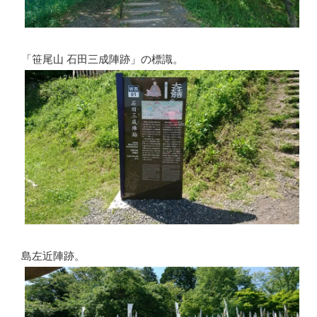
「笹尾山 石田三成陣跡」の標識。
島左近陣跡。