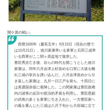
関ケ原の戦い。
西暦1600年（慶長五年）9月15日（現在の暦で
は10月21日）、徳川家康率いる東軍と石田三成率
いる西軍がここ関ヶ原盆地で激突した。
豊臣秀吉亡き後、自らの時代を開こうとした徳川
家康は、同年六月会津上杉攻めを口実に大坂を離
れ三成の挙兵を誘い込んだ。八月会津攻めから引
き返した家康は、九月一日江戸を発ち、十四日に
は美濃国赤坂に着陣した。この間家康は豊臣政権
内の諸将の反目や政治的矛盾を利用し、豊臣恩顧
の武将の多くを東軍に引き入れた。一方豊臣家へ
の義を重んじた三成は八月下旬から大垣城に立て