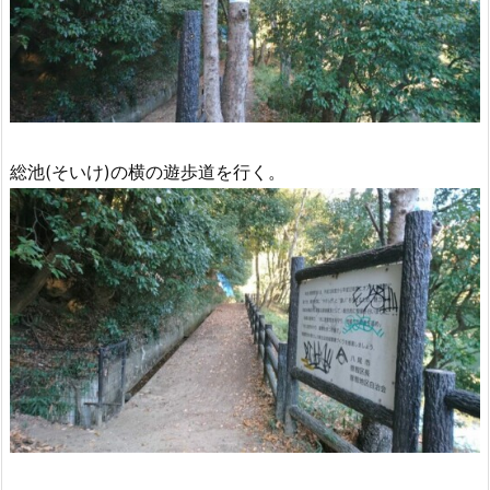
総池(そいけ)の横の遊歩道を行く。