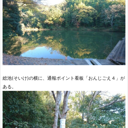
総池(そいけ)の横に、通報ポイント看板「おんじごえ４」が
ある。