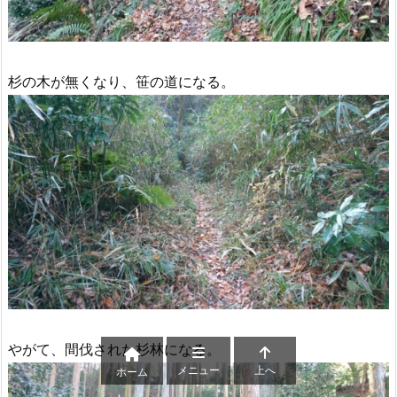
杉の木が無くなり、笹の道になる。
やがて、間伐された杉林になる。
メニュー
上へ
ホーム