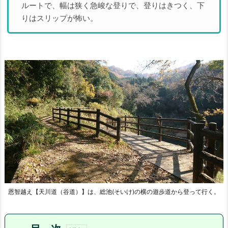
ルートで、幅は狭く急峻な登りで、登りはきつく、下
りはスリップが怖い。
恩智越え【天川道（谷道）】は、総池(そいけ)の横の遊歩道から登って行く。