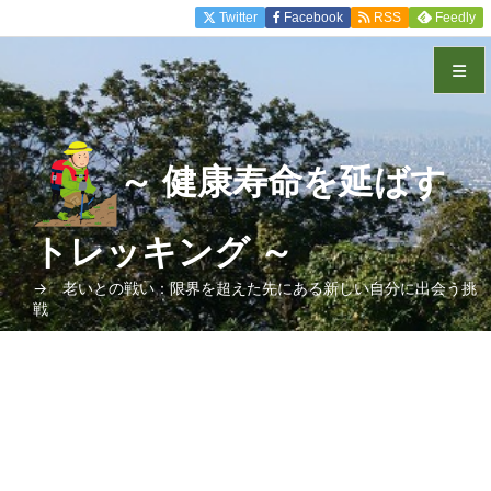
Twitter
Facebook
RSS
Feedly
メニュ
～ 健康寿命を延ばす
サイド
トレッキング ～
前へ
→ 老いとの戦い：限界を超えた先にある新しい自分に出会う挑
戦
次へ
検索