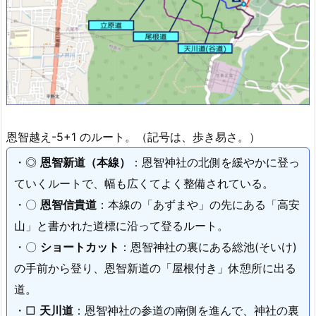
恩智越え-5+1 のルート。（記号は、歩き易さ。）
・◎
恩智新道（本線）
：恩智神社の北側を緩やかに登っ
ていくルートで、幅も広くてよく整備されている。
・〇
恩智信貴道
：本線の「あずまや」の先にある「高安
山」と書かれた道標に沿って登るルート。
・〇
ショートカット
：恩智神社の裏にある総池(そいけ)
の手前から登り、恩智新道の「屋根付き」休憩所に出る
道。
・□
天川道
：恩智神社の参道の南側を進んで、神社の裏