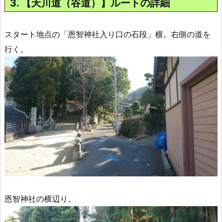
3. 【天川道（谷道）】ルートの詳細
スタート地点の「恩智神社入り口の石段」横。右側の道を
行く。
恩智神社の横辺り。