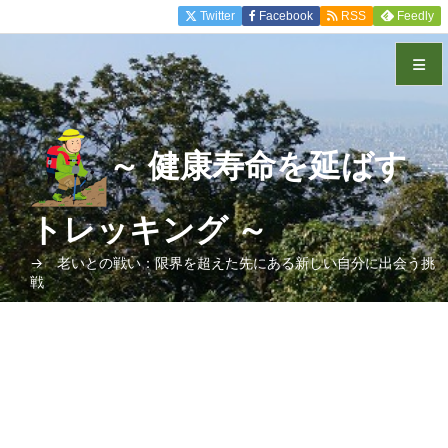
Twitter
Facebook
RSS
Feedly
メニュ
～ 健康寿命を延ばす
サイド
トレッキング ～
前へ
→ 老いとの戦い：限界を超えた先にある新しい自分に出会う挑
戦
次へ
検索