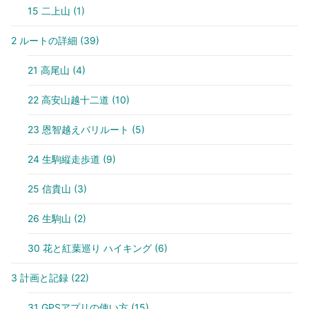
15 二上山
(1)
2 ルートの詳細
(39)
21 高尾山
(4)
22 高安山越十二道
(10)
23 恩智越えバリルート
(5)
24 生駒縦走歩道
(9)
25 信貴山
(3)
26 生駒山
(2)
30 花と紅葉巡り ハイキング
(6)
3 計画と記録
(22)
31 GPSアプリの使い方
(15)