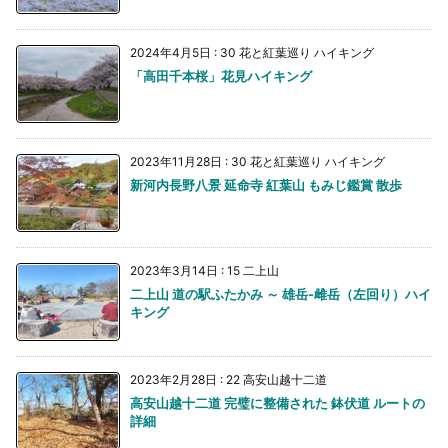
2024年4月5日
:
30 花と紅葉巡り ハイキング
「高田千本桜」花見ハイキング
2023年11月28日
:
30 花と紅葉巡り ハイキング
新河内長野八景 延命寺 紅葉山 もみじ鑑賞 散歩
2023年3月14日
:
15 二上山
二上山 道の駅ふたかみ ～ 雄岳-雌岳（左回り）ハイ
キング
2023年2月28日
:
22 高安山越十二道
高安山越十二道 完璧に整備された 鉢伏道 ルートの
詳細