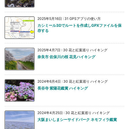
2025年5月16日
:
31 GPSアプリの使い方
カシミール3Dでルートを作成しGPXファイルを保
存する
2025年4月7日
:
30 花と紅葉巡り ハイキング
奈良市 佐保川の桜 花見ハイキング
2024年6月4日
:
30 花と紅葉巡り ハイキング
長谷寺 紫陽花鑑賞 ハイキング
2024年4月25日
:
30 花と紅葉巡り ハイキング
大阪まいしまシーサイドパーク ネモフィラ鑑賞