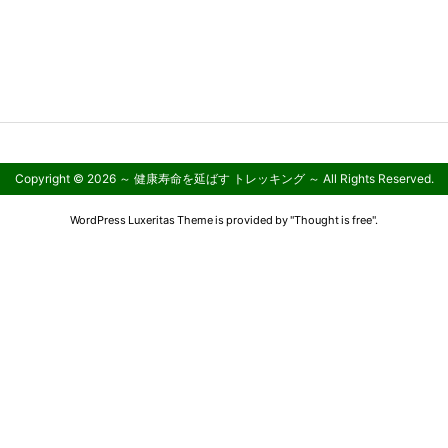
Copyright ©
2026
～ 健康寿命を延ばす トレッキング ～
All Rights Reserved.
WordPress Luxeritas Theme is provided by "
Thought is free
".